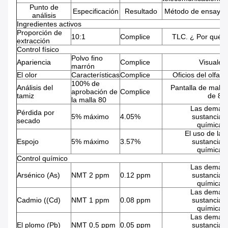
Punto de
Especificación
Resultado
Método de ensayo
análisis
Ingredientes activos
Proporción de
10:1
Complice
TLC. ¿ Por qué?
extracción
Control físico
Polvo fino
Apariencia
Complice
Visuales
marrón
El olor
Características
Complice
Oficios del olfato
100% de
Análisis del
Pantalla de malla
aprobación de
Complice
tamiz
de 80
la malla 80
Las demás
Pérdida por
5% máximo
4.05%
sustancias
secado
químicas
El uso de las
Espojo
5% máximo
3.57%
sustancias
químicas
Control químico
Las demás
Arsénico (As)
NMT 2 ppm
0.12 ppm
sustancias
químicas
Las demás
Cadmio ((Cd)
NMT 1 ppm
0.08 ppm
sustancias
químicas
Las demás
El plomo (Pb)
NMT 0,5 ppm
0.05 ppm
sustancias