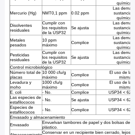
químicas
Las demás
Mercurio (Hg)
NMT0,1 ppm
0.02 ppm
sustancias
químicas
Cumplir con
Las demás
Disolventes
los requisitos
Se ajusta
sustancias
residuales
de la USP32
químicas
Las demás
Metales
10 ppm
Complice
sustancias
pesados
máximo
químicas
Cumplir con
Las demás
Pesticidas
los requisitos
Se ajusta
sustancias
residuales
de la USP32
químicas
Control microbiológico
Número total de
10 000 cfu/g
El uso de las
Complice
placas
máximo
mismas
Levadura y
1000 cfu/g
El uso de las
Complice
moho
máximo
mismas
E. coli
- No.
Complice
USP34 < 62>
Las especies de
- No.
Se ajusta
USP34 < 62>
estafilococos
Especies de
- No.
Complice
USP34 < 62>
estafilococos
Envasado y almacenamiento
Envuelvan tambores de papel y dos bolsas de
Envasado
plástico.
Conservar en un recipiente bien cerrado, lejos
Almacenamiento