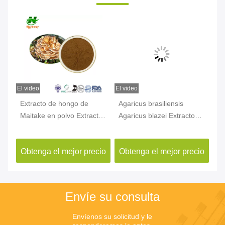
El video
El video
El v
Extracto de hongo de
Agaricus brasiliensis
Po
Maitake en polvo Extracto
Agaricus blazei Extracto
de
de flor de árbol de ceniza
polisacárido del 10% al
Si
10%-50% Polisacáridos en
50%
eq
cio
Obtenga el mejor precio
Obtenga el mejor precio
Ob
polvo
Envíe su consulta
Envíenos su solicitud y le 