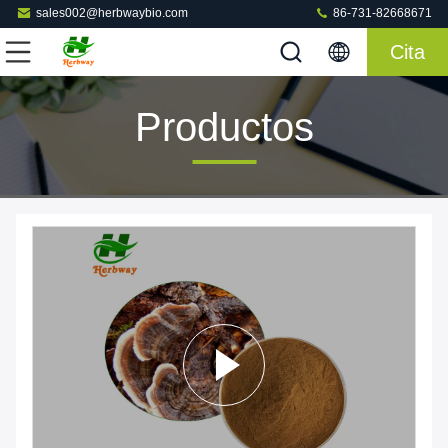
sales002@herbwaybio.com
86-731-82668671
Cita
Productos