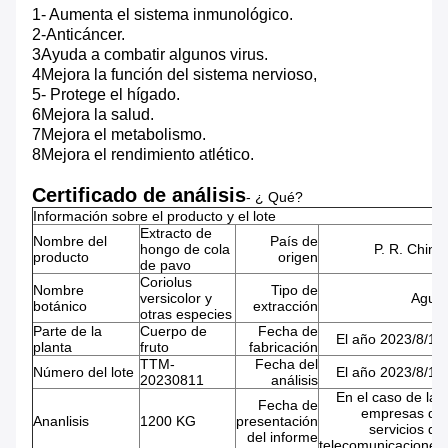
1- Aumenta el sistema inmunológico.
2-Anticáncer.
3Ayuda a combatir algunos virus.
4Mejora la función del sistema nervioso,
5- Protege el hígado.
6Mejora la salud.
7Mejora el metabolismo.
8Mejora el rendimiento atlético.
Certificado de análisis
- ¿ Qué?
Información sobre el producto y el lote
Extracto de
Nombre del
País de
hongo de cola
P. R. China
producto
origen
de pavo
Coriolus
Nombre
Tipo de
versicolor y
Agua
botánico
extracción
otras especies
Parte de la
Cuerpo de
Fecha de
El año 2023/8/11
planta
fruto
fabricación
TTM-
Fecha del
Número del lote
El año 2023/8/12
20230811
análisis
En el caso de las
Fecha de
empresas de
Ananlisis
1200 KG
presentación
servicios de
del informe
telecomunicaciones