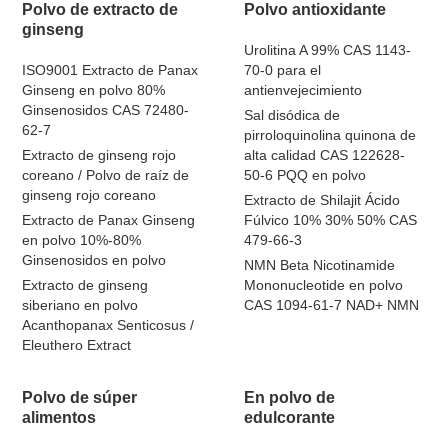
Polvo de extracto de
Polvo antioxidante
ginseng
Urolitina A 99% CAS 1143-
ISO9001 Extracto de Panax
70-0 para el
Ginseng en polvo 80%
antienvejecimiento
Ginsenosidos CAS 72480-
Sal disódica de
62-7
pirroloquinolina quinona de
Extracto de ginseng rojo
alta calidad CAS 122628-
coreano / Polvo de raíz de
50-6 PQQ en polvo
ginseng rojo coreano
Extracto de Shilajit Ácido
Extracto de Panax Ginseng
Fúlvico 10% 30% 50% CAS
en polvo 10%-80%
479-66-3
Ginsenosidos en polvo
NMN Beta Nicotinamide
Extracto de ginseng
Mononucleotide en polvo
siberiano en polvo
CAS 1094-61-7 NAD+ NMN
Acanthopanax Senticosus /
Eleuthero Extract
Polvo de súper
En polvo de
alimentos
edulcorante