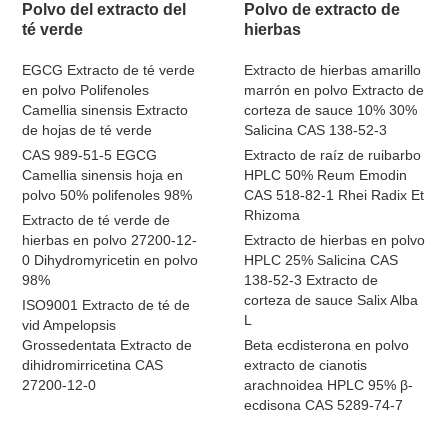
Polvo del extracto del
Polvo de extracto de
té verde
hierbas
EGCG Extracto de té verde
Extracto de hierbas amarillo
en polvo Polifenoles
marrón en polvo Extracto de
Camellia sinensis Extracto
corteza de sauce 10% 30%
de hojas de té verde
Salicina CAS 138-52-3
CAS 989-51-5 EGCG
Extracto de raíz de ruibarbo
Camellia sinensis hoja en
HPLC 50% Reum Emodin
polvo 50% polifenoles 98%
CAS 518-82-1 Rhei Radix Et
Rhizoma
Extracto de té verde de
hierbas en polvo 27200-12-
Extracto de hierbas en polvo
0 Dihydromyricetin en polvo
HPLC 25% Salicina CAS
98%
138-52-3 Extracto de
corteza de sauce Salix Alba
ISO9001 Extracto de té de
L
vid Ampelopsis
Grossedentata Extracto de
Beta ecdisterona en polvo
dihidromirricetina CAS
extracto de cianotis
27200-12-0
arachnoidea HPLC 95% β-
ecdisona CAS 5289-74-7