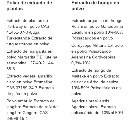
Polvo de extracto de
Extracto de hongo en
plantas
polvo
Extracto de plantas de
Extracto orgánico de hongo
Herbway en polvo CAS
Reishi en polvo Ganoderma
41451-87-0 Ajuga
Lucidum en polvo 10%-50%
Turkestanica Extracto de
Polisacáridos en polvo
turquesterona en polvo
Cordyceps Militaris Extracto
Extracto de margarita en
en polvo Polisacárido
polvo Margarita P.E. luteína
Adenosina Cordycepina
zeaxantina 127-40-2 144-
0,3%-10%
68-3
Extracto de hongo de
Extracto vegetal amarillo
Maitake en polvo Extracto
claro en polvo Bromelina
de flor de árbol de ceniza
CAS 37189-34-7 Extracto
10%-50% Polisacáridos en
de piña en polvo
polvo
Polvo amarillo Extracto de
Agaricus brasiliensis
jengibre Extracto de raíz de
Agaricus blazei Extracto
jengibre Gingerol CAS
polisacárido del 10% al 50%
84696-15-1