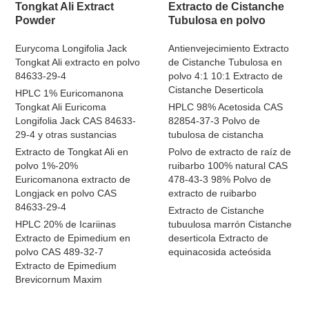
Tongkat Ali Extract
Extracto de Cistanche
Powder
Tubulosa en polvo
Eurycoma Longifolia Jack
Antienvejecimiento Extracto
Tongkat Ali extracto en polvo
de Cistanche Tubulosa en
84633-29-4
polvo 4:1 10:1 Extracto de
Cistanche Deserticola
HPLC 1% Euricomanona
Tongkat Ali Euricoma
HPLC 98% Acetosida CAS
Longifolia Jack CAS 84633-
82854-37-3 Polvo de
29-4 y otras sustancias
tubulosa de cistancha
Extracto de Tongkat Ali en
Polvo de extracto de raíz de
polvo 1%-20%
ruibarbo 100% natural CAS
Euricomanona extracto de
478-43-3 98% Polvo de
Longjack en polvo CAS
extracto de ruibarbo
84633-29-4
Extracto de Cistanche
HPLC 20% de Icariinas
tubuulosa marrón Cistanche
Extracto de Epimedium en
deserticola Extracto de
polvo CAS 489-32-7
equinacosida acteósida
Extracto de Epimedium
Brevicornum Maxim