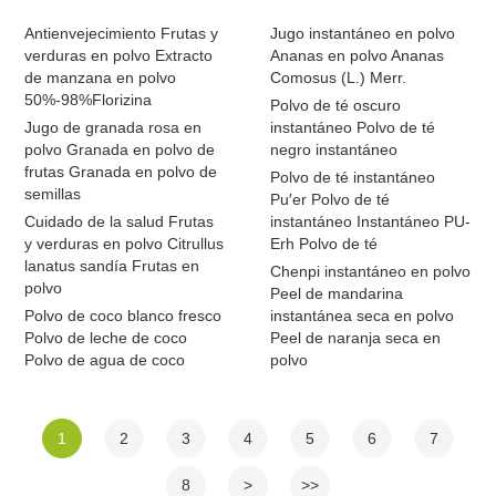
Antienvejecimiento Frutas y
Jugo instantáneo en polvo
verduras en polvo Extracto
Ananas en polvo Ananas
de manzana en polvo
Comosus (L.) Merr.
50%-98%Florizina
Polvo de té oscuro
Jugo de granada rosa en
instantáneo Polvo de té
polvo Granada en polvo de
negro instantáneo
frutas Granada en polvo de
Polvo de té instantáneo
semillas
Pu′er Polvo de té
Cuidado de la salud Frutas
instantáneo Instantáneo PU-
y verduras en polvo Citrullus
Erh Polvo de té
lanatus sandía Frutas en
Chenpi instantáneo en polvo
polvo
Peel de mandarina
Polvo de coco blanco fresco
instantánea seca en polvo
Polvo de leche de coco
Peel de naranja seca en
Polvo de agua de coco
polvo
1
2
3
4
5
6
7
8
>
>>