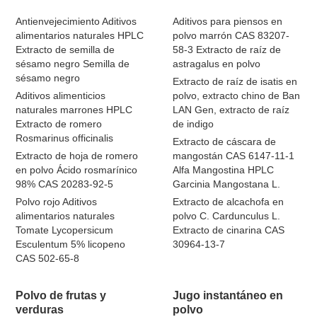
Antienvejecimiento Aditivos
Aditivos para piensos en
alimentarios naturales HPLC
polvo marrón CAS 83207-
Extracto de semilla de
58-3 Extracto de raíz de
sésamo negro Semilla de
astragalus en polvo
sésamo negro
Extracto de raíz de isatis en
Aditivos alimenticios
polvo, extracto chino de Ban
naturales marrones HPLC
LAN Gen, extracto de raíz
Extracto de romero
de indigo
Rosmarinus officinalis
Extracto de cáscara de
Extracto de hoja de romero
mangostán CAS 6147-11-1
en polvo Ácido rosmarínico
Alfa Mangostina HPLC
98% CAS 20283-92-5
Garcinia Mangostana L.
Polvo rojo Aditivos
Extracto de alcachofa en
alimentarios naturales
polvo C. Cardunculus L.
Tomate Lycopersicum
Extracto de cinarina CAS
Esculentum 5% licopeno
30964-13-7
CAS 502-65-8
Polvo de frutas y
Jugo instantáneo en
verduras
polvo