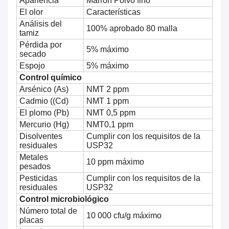
Apariencia
Marrón
Polvo fino
El olor
Características
Análisis del
100% aprobado 80 malla
tamiz
Pérdida por
5% máximo
secado
Espojo
5% máximo
Control químico
Arsénico (As)
NMT 2 ppm
Cadmio ((Cd)
NMT 1 ppm
El plomo (Pb)
NMT 0,5 ppm
Mercurio (Hg)
NMT0,1 ppm
Disolventes
Cumplir con los requisitos de la
residuales
USP32
Metales
10 ppm máximo
pesados
Pesticidas
Cumplir con los requisitos de la
residuales
USP32
Control microbiológico
Número total de
10 000 cfu/g máximo
placas