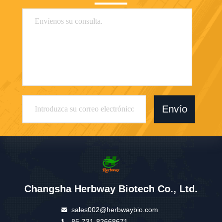
Envío
Changsha Herbway Biotech Co., Ltd.
sales002@herbwaybio.com
86-731-82668671