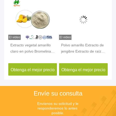
El video
El video
El v
n
Extracto vegetal amarillo
Polvo amarillo Extracto de
Ex
claro en polvo Bromelina
jengibre Extracto de raíz
en
40-
CAS 37189-34-7 Extracto
de jengibre Gingerol CAS
Hu
de piña en polvo
84696-15-1
10
cio
Obtenga el mejor precio
Obtenga el mejor precio
Ob
Envíe su consulta
Envíenos su solicitud y le 
responderemos lo antes 
posible.