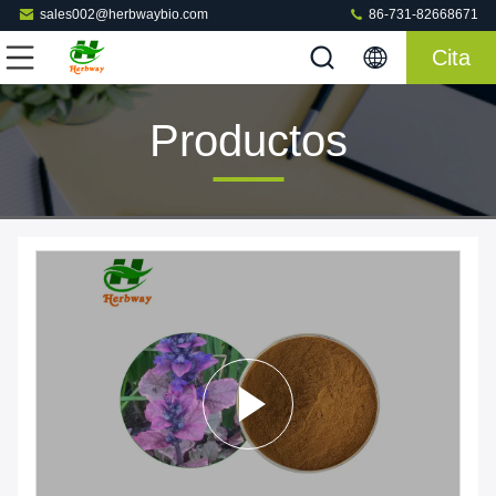
sales002@herbwaybio.com
86-731-82668671
Cita
Productos