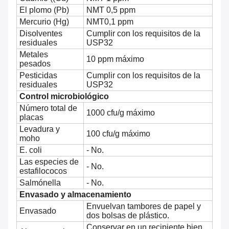
El plomo (Pb)
NMT 0,5 ppm
Mercurio (Hg)
NMT0,1 ppm
Disolventes
Cumplir con los requisitos de la
residuales
USP32
Metales
10 ppm máximo
pesados
Pesticidas
Cumplir con los requisitos de la
residuales
USP32
Control microbiológico
Número total de
1000 cfu/g máximo
placas
Levadura y
100 cfu/g máximo
moho
E. coli
- No.
Las especies de
- No.
estafilococos
Salmónella
- No.
Envasado y almacenamiento
Envuelvan tambores de papel y
Envasado
dos bolsas de plástico.
Conservar en un recipiente bien