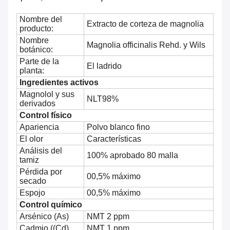
Nombre del
Extracto de corteza de magnolia
producto:
Nombre
Magnolia officinalis Rehd. y Wils
botánico:
Parte de la
El ladrido
planta:
Ingredientes activos
Magnolol y sus
NLT98%
derivados
Control físico
Apariencia
Polvo blanco fino
El olor
Características
Análisis del
100% aprobado 80 malla
tamiz
Pérdida por
00,5% máximo
secado
Espojo
00,5% máximo
Control químico
Arsénico (As)
NMT 2 ppm
Cadmio ((Cd)
NMT 1 ppm