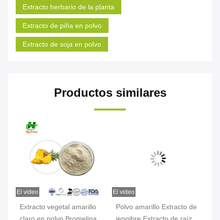
Extracto herbario de la planta
Extracto de piña en polvo
Extracto de soja en polvo
Productos similares
El video
El video
El v
n
Extracto vegetal amarillo
Polvo amarillo Extracto de
Ex
claro en polvo Bromelina
jengibre Extracto de raíz
en