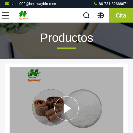
sales002@herbwaybio.com
86-731-82668671
Cita
Productos