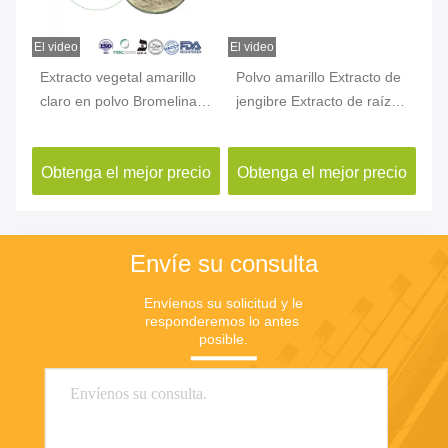
El video
El video
El v
n
Extracto vegetal amarillo
Polvo amarillo Extracto de
Ex
claro en polvo Bromelina
jengibre Extracto de raíz
en
40-
CAS 37189-34-7 Extracto
de jengibre Gingerol CAS
Hu
de piña en polvo
84696-15-1
10
cio
Obtenga el mejor precio
Obtenga el mejor precio
Ob
Envíe su consulta
Envíenos su solicitud y le 
responderemos lo antes 
posible.