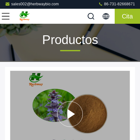
sales002@herbwaybio.com
86-731-82668671
Cita
Productos