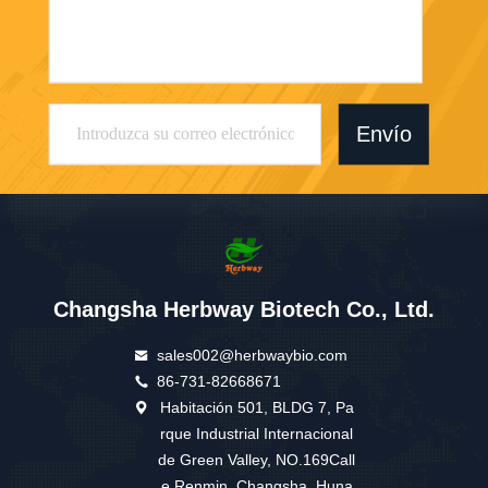
Envío
Changsha Herbway Biotech Co., Ltd.
sales002@herbwaybio.com
86-731-82668671
Habitación 501, BLDG 7, Pa
rque Industrial Internacional
de Green Valley, NO.169Call
e Renmin, Changsha, Huna