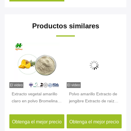
Productos similares
El video
El video
El v
n
Extracto vegetal amarillo
Polvo amarillo Extracto de
Ex
claro en polvo Bromelina
jengibre Extracto de raíz
en
40-
CAS 37189-34-7 Extracto
de jengibre Gingerol CAS
Hu
de piña en polvo
84696-15-1
10
cio
Obtenga el mejor precio
Obtenga el mejor precio
Ob