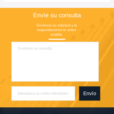
Envíe su consulta
Envíenos su solicitud y le 
responderemos lo antes 
posible.
Envío