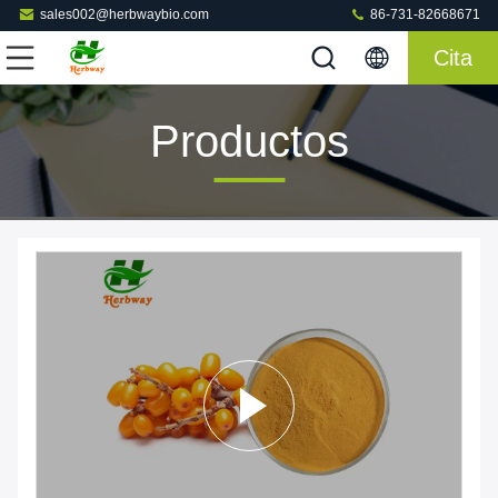
sales002@herbwaybio.com
86-731-82668671
Cita
Productos